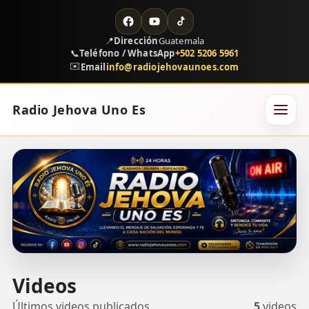
📍
Dirección
Guatemala
📞
Teléfono / WhatsApp
+502 5206 5961
✉️
Email
info@radiojehovaunoes.com
Radio Jehova Uno Es
Videos
Últimos videos publicados.
5
videos